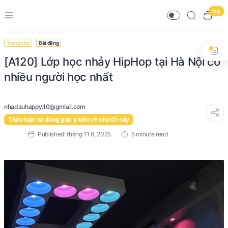
0 ₫
Trang chủ
Bài đăng
[A120] Lớp học nhảy HipHop tại Hà Nội có
nhiều người học nhất
Thảo luận và đóng góp ý kiến về chủ đề này
5 minute read