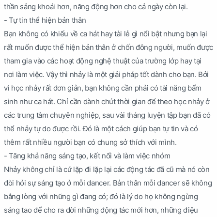
thần sảng khoái hơn, năng động hơn cho cả ngày còn lại.
- Tự tin thể hiện bản thân
Bạn không có khiếu về ca hát hay tài lẻ gì nổi bật nhưng bạn lại
rất muốn được thể hiện bản thân ở chốn đông người, muốn được
tham gia vào các hoạt động nghệ thuật của trường lớp hay tại
nơi làm việc. Vậy thì nhảy là một giải pháp tốt dành cho bạn. Bởi
vì học nhảy rất đơn giản, bạn không cần phải có tài năng bẩm
sinh như ca hát. Chỉ cần dành chút thời gian để theo học nhảy ở
các trung tâm chuyên nghiệp, sau vài tháng luyện tập bạn đã có
thể nhảy tự do được rồi. Đó là một cách giúp bạn tự tin và có
thêm rất nhiều người bạn có chung sở thích với mình.
- Tăng khả năng sáng tạo, kết nối và làm việc nhóm
Nhảy không chỉ là cứ lặp đi lặp lại các động tác đã cũ mà nó còn
đòi hỏi sự sáng tạo ở mỗi dancer. Bản thân mỗi dancer sẽ không
bằng lòng với những gì đang có; đó là lý do họ không ngừng
sáng tao để cho ra đời những động tác mới hơn, những điệu