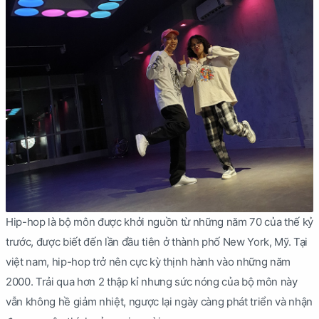
Hip-hop là bộ môn được khởi nguồn từ những năm 70 của thế kỷ
trước, được biết đến lần đầu tiên ở thành phố New York, Mỹ. Tại
việt nam, hip-hop trở nên cực kỳ thịnh hành vào những năm
2000. Trải qua hơn 2 thập kỉ nhưng sức nóng của bộ môn này
vẫn không hề giảm nhiệt, ngược lại ngày càng phát triển và nhận