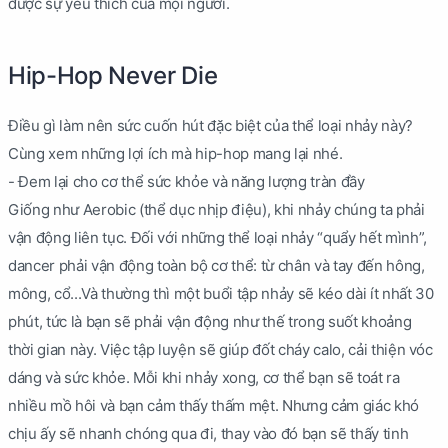
được sự yêu thích của mọi người.
Hip-Hop Never Die
Điều gì làm nên sức cuốn hút đặc biệt của thể loại nhảy này?
Cùng xem những lợi ích mà hip-hop mang lại nhé.
- Đem lại cho cơ thể sức khỏe và năng lượng tràn đầy
Giống như Aerobic (thể dục nhịp điệu), khi nhảy chúng ta phải
vận động liên tục. Đối với những thể loại nhảy “quẩy hết mình”,
dancer phải vận động toàn bộ cơ thể: từ chân và tay đến hông,
mông, cổ...Và thường thì một buổi tập nhảy sẽ kéo dài ít nhất 30
phút, tức là bạn sẽ phải vận động như thế trong suốt khoảng
thời gian này. Việc tập luyện sẽ giúp đốt cháy calo, cải thiện vóc
dáng và sức khỏe. Mỗi khi nhảy xong, cơ thể bạn sẽ toát ra
nhiều mồ hôi và bạn cảm thấy thấm mệt. Nhưng cảm giác khó
chịu ấy sẽ nhanh chóng qua đi, thay vào đó bạn sẽ thấy tinh