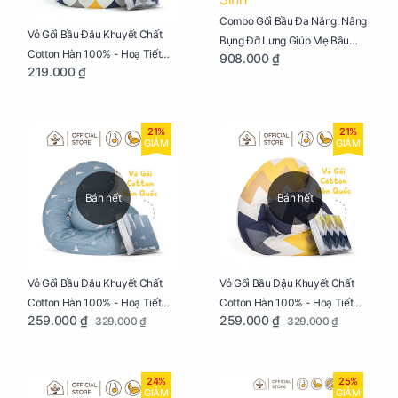
Combo Gối Bầu Đa Năng: Nâng
Vỏ Gối Bầu Đậu Khuyết Chất
Bụng Đỡ Lưng Giúp Mẹ Bầu
Cotton Hàn 100% - Hoạ Tiết
908.000 ₫
Ngủ Ngon, Cho Bé Bú Sau Sinh
219.000 ₫
Tam Giác
21%
21%
GIẢM
GIẢM
Bán hết
Bán hết
Vỏ Gối Bầu Đậu Khuyết Chất
Vỏ Gối Bầu Đậu Khuyết Chất
Cotton Hàn 100% - Hoạ Tiết
Cotton Hàn 100% - Hoạ Tiết
259.000 ₫
259.000 ₫
329.000 ₫
329.000 ₫
Thông Lạnh
Ziczac
24%
25%
GIẢM
GIẢM