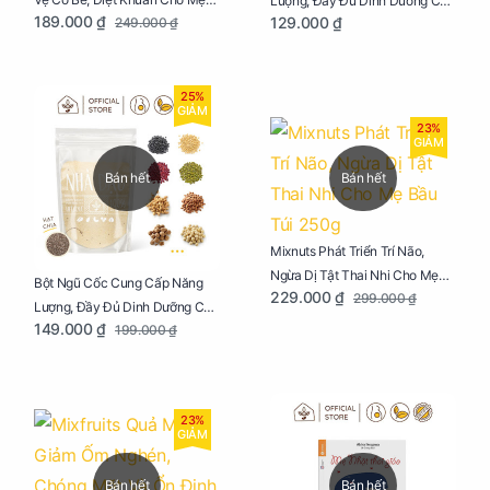
Lượng, Đầy Đủ Dinh Dưỡng Cho
189.000 ₫
129.000 ₫
249.000 ₫
Bầu Chai 100ml
Mẹ Bầu Hũ 250g
25%
GIẢM
23%
GIẢM
Bán hết
Bán hết
Mixnuts Phát Triển Trí Não,
Ngừa Dị Tật Thai Nhi Cho Mẹ
Bột Ngũ Cốc Cung Cấp Năng
229.000 ₫
299.000 ₫
Bầu Túi 250g
Lượng, Đầy Đủ Dinh Dưỡng Cho
149.000 ₫
199.000 ₫
Mẹ Bầu Túi 250g
23%
GIẢM
Bán hết
Bán hết