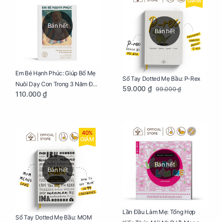
GIẢM
Bán hết
Bán hết
Em Bé Hạnh Phúc: Giúp Bố Mẹ
Sổ Tay Dotted Mẹ Bầu: P-Rex
Nuôi Dạy Con Trong 3 Năm Đầu
59.000 ₫
99.000 ₫
110.000 ₫
Đời
40%
GIẢM
Bán hết
Bán hết
Lần Đầu Làm Mẹ: Tổng Hợp
Sổ Tay Dotted Mẹ Bầu: MOM