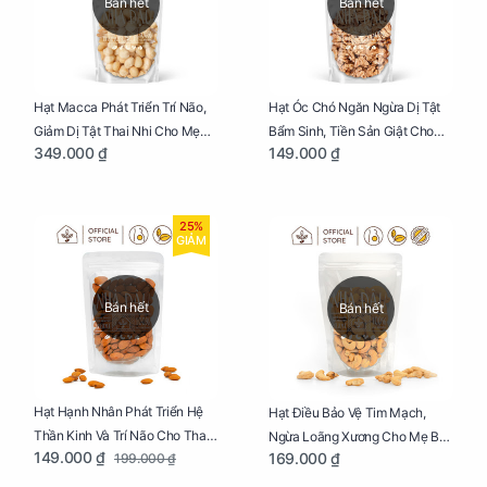
Bán hết
Bán hết
Hạt Macca Phát Triển Trí Não,
Hạt Óc Chó Ngăn Ngừa Dị Tật
Giảm Dị Tật Thai Nhi Cho Mẹ
Bẩm Sinh, Tiền Sản Giật Cho
349.000 ₫
149.000 ₫
Bầu Túi 250g
Mẹ Bầu Túi 250g
25%
GIẢM
Bán hết
Bán hết
Hạt Hạnh Nhân Phát Triển Hệ
Hạt Điều Bảo Vệ Tim Mạch,
Thần Kinh Và Trí Não Cho Thai
Ngừa Loãng Xương Cho Mẹ Bầu
149.000 ₫
169.000 ₫
199.000 ₫
Nhi Túi 250g
Túi 250g