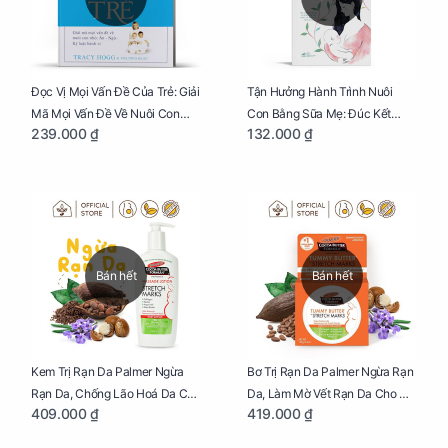
Đọc Vị Mọi Vấn Đề Của Trẻ: Giải
Tận Hưởng Hành Trình Nuôi
Mã Mọi Vấn Đề Về Nuôi Con
Con Bằng Sữa Mẹ: Đúc Kết
239.000 ₫
132.000 ₫
Nhỏ (Ăn, Ngủ, Kỷ Luật Hành Vi),
Những Kiến Thức Quý Báu Về
Giúp Bố Mẹ Nuôi Con Nhàn
Sữa Mẹ, Giúp Các Bà Mẹ Tự Tin
Tênh
Thực Hiện Thiên Chức Của
Mình Trong Hành Trình Nuôi
Con Bằng Sữa Mẹ
Bán hết
Bán hết
Kem Trị Rạn Da Palmer Ngừa
Bơ Trị Rạn Da Palmer Ngừa Rạn
Rạn Da, Chống Lão Hoá Da Cho
Da, Làm Mờ Vết Rạn Da Cho Mẹ
409.000 ₫
419.000 ₫
Mẹ Bầu Chai 250ml
Bầu Hũ 125g