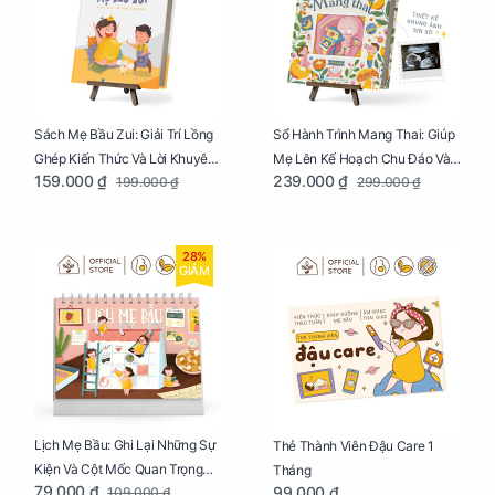
Sách Mẹ Bầu Zui: Giải Trí Lồng
Sổ Hành Trình Mang Thai: Giúp
Ghép Kiến Thức Và Lời Khuyên
Mẹ Lên Kế Hoạch Chu Đáo Và
159.000 ₫
239.000 ₫
199.000 ₫
299.000 ₫
Mang Thai Bổ Ích
Lưu Giữ Kỷ Niệm Mang Thai
28%
GIẢM
Lịch Mẹ Bầu: Ghi Lại Những Sự
Thẻ Thành Viên Đậu Care 1
Kiện Và Cột Mốc Quan Trọng
Tháng
79.000 ₫
99.000 ₫
109.000 ₫
Của Mẹ Và Bé