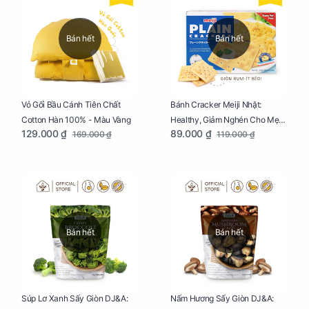
Bán hết
Bán hết
Vỏ Gối Bầu Cánh Tiên Chất
Bánh Cracker Meiji Nhật:
Cotton Hàn 100% - Màu Vàng
Healthy, Giảm Nghén Cho Mẹ
129.000 ₫
89.000 ₫
169.000 ₫
119.000 ₫
Bầu Hộp 104g
Bán hết
Bán hết
Súp Lơ Xanh Sấy Giòn DJ&A:
Nấm Hương Sấy Giòn DJ&A: