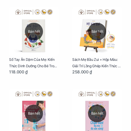
Bán hết
Bán hết
Sổ Tay Ăn Dặm Của Mẹ: Kiến
Sách Mẹ Bầu Zui + Hộp Màu:
Thức Dinh Dưỡng Cho Bé Trong
Giải Trí Lồng Ghép Kiến Thức Và
118.000 ₫
258.000 ₫
Tuổi Ăn Dặm
Lời Khuyên Mang Thai Bổ Ích
Bán hết
Bán hết