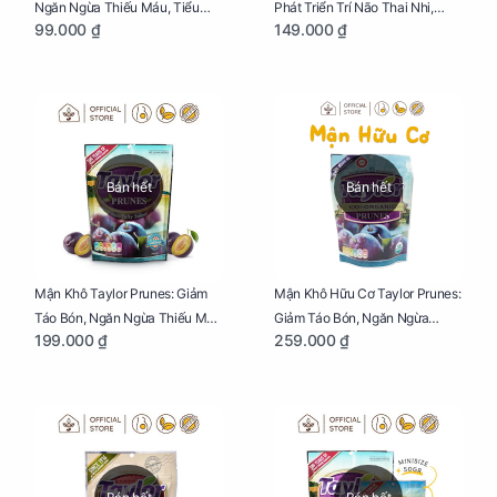
Ngăn Ngừa Thiếu Máu, Tiểu
Phát Triển Trí Não Thai Nhi,
99.000 ₫
149.000 ₫
Đường, Dị Tật Thai Nhi Túi 25g
Giảm Mệt Mỏi Cho Mẹ Bầu Túi
65g
Bán hết
Bán hết
Mận Khô Taylor Prunes: Giảm
Mận Khô Hữu Cơ Taylor Prunes:
Táo Bón, Ngăn Ngừa Thiếu Máu
Giảm Táo Bón, Ngăn Ngừa
199.000 ₫
259.000 ₫
Cho Mẹ Bầu Túi 250g
Thiếu Máu Cho Mẹ Bầu Túi
250g