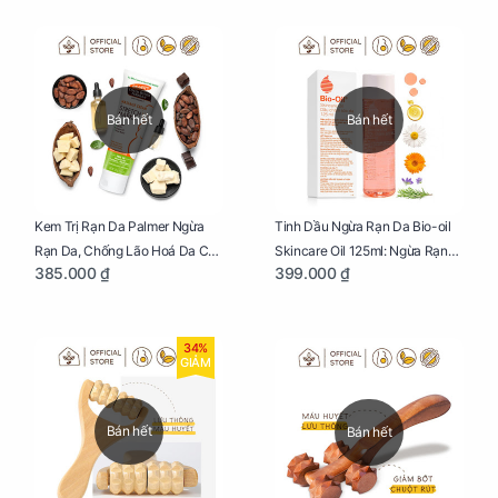
Bán hết
Bán hết
Kem Trị Rạn Da Palmer Ngừa
Tinh Dầu Ngừa Rạn Da Bio-oil
Rạn Da, Chống Lão Hoá Da Cho
Skincare Oil 125ml: Ngừa Rạn
385.000 ₫
399.000 ₫
Mẹ Bầu Tuýp 125g
Da, Chăm Sóc Da Toàn Diện
Cho Mẹ Bầu
34%
GIẢM
Bán hết
Bán hết