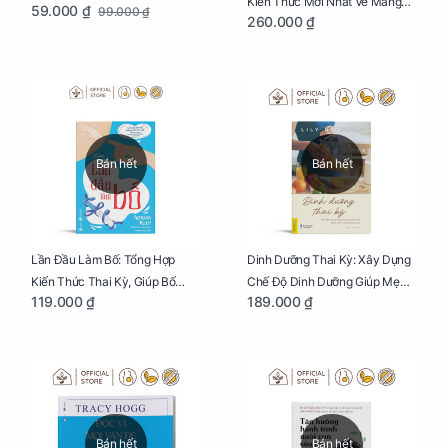
Kiến Thức Mới Nhất Về Mang
59.000 ₫
99.000 ₫
260.000 ₫
Thai Và Sinh Nở Cho Mẹ Bầu
Bán hết
Bán hết
Lần Đầu Làm Bố: Tổng Hợp
Dinh Dưỡng Thai Kỳ: Xây Dựng
Kiến Thức Thai Kỳ, Giúp Bố
Chế Độ Dinh Dưỡng Giúp Mẹ
119.000 ₫
189.000 ₫
Thấu Hiểu Hơn Về Mẹ Bầu Và
Khỏe, Con Yêu Phát Triển Toàn
Quá Trình Phát Triển Của Con
Diện Và Thông Minh
Yêu
Bán hết
Bán hết