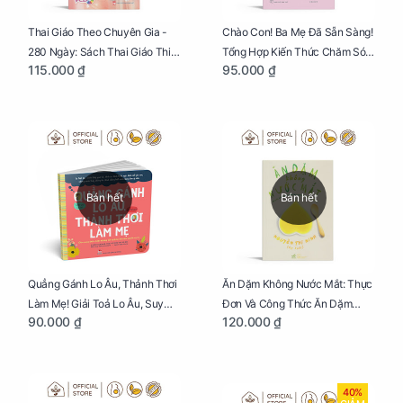
Thai Giáo Theo Chuyên Gia -
Chào Con! Ba Mẹ Đã Sẵn Sàng!
280 Ngày: Sách Thai Giáo Thiết
Tổng Hợp Kiến Thức Chăm Sóc
115.000 ₫
95.000 ₫
Thực Nhất Cho Mẹ Bầu
Trẻ Sơ Sinh
Bán hết
Bán hết
Quẳng Gánh Lo Âu, Thảnh Thơi
Ăn Dặm Không Nước Mắt: Thực
Làm Mẹ! Giải Toả Lo Âu, Suy
Đơn Và Công Thức Ăn Dặm
90.000 ₫
120.000 ₫
Nghĩ Tiêu Cực Cho Mẹ
Kiểu Nhật
40%