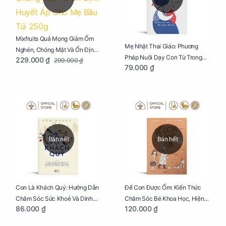
Mixfruits Quả Mọng Giảm Ốm
Mẹ Nhật Thai Giáo: Phương
Nghén, Chóng Mặt Và Ổn Định
Pháp Nuôi Dạy Con Từ Trong
229.000 ₫
299.000 ₫
Huyết Áp Cho Mẹ Bầu Túi 250g
79.000 ₫
Bụng Mẹ
Bán hết
Bán hết
Con Là Khách Quý: Hướng Dẫn
Để Con Được Ốm: Kiến Thức
Chăm Sóc Sức Khoẻ Và Dinh
Chăm Sóc Bé Khoa Học, Hiện
86.000 ₫
120.000 ₫
Dưỡng Cho Bé
Đại