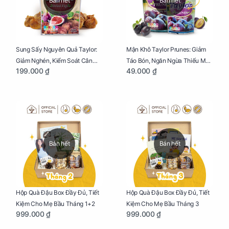
Bán hết
Bán hết
Sung Sấy Nguyên Quả Taylor:
Mận Khô Taylor Prunes: Giảm
Giảm Nghén, Kiểm Soát Cân
Táo Bón, Ngăn Ngừa Thiếu Máu
199.000 ₫
49.000 ₫
Nặng Cho Mẹ Bầu Túi 190g
Cho Mẹ Bầu Túi 50g
Bán hết
Bán hết
Hộp Quà Đậu Box Đầy Đủ, Tiết
Hộp Quà Đậu Box Đầy Đủ, Tiết
Kiệm Cho Mẹ Bầu Tháng 1+2
Kiệm Cho Mẹ Bầu Tháng 3
999.000 ₫
999.000 ₫