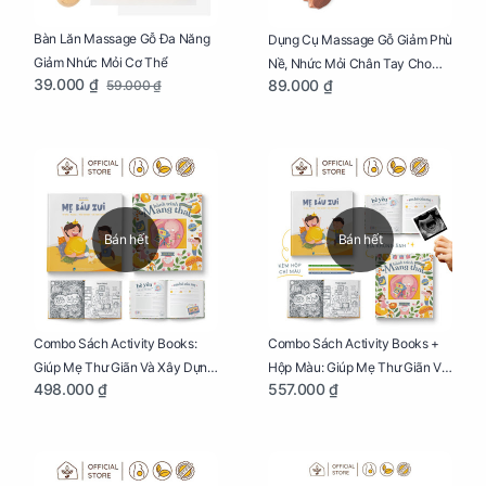
Bàn Lăn Massage Gỗ Đa Năng
Dụng Cụ Massage Gỗ Giảm Phù
Giảm Nhức Mỏi Cơ Thể
Nề, Nhức Mỏi Chân Tay Cho
39.000 ₫
89.000 ₫
59.000 ₫
Mẹ Bầu
Bán hết
Bán hết
Combo Sách Activity Books:
Combo Sách Activity Books +
Giúp Mẹ Thư Giãn Và Xây Dựng
Hộp Màu: Giúp Mẹ Thư Giãn Và
498.000 ₫
557.000 ₫
Thai Kỳ Chu Đáo
Xây Dựng Thai Kỳ Chu Đáo