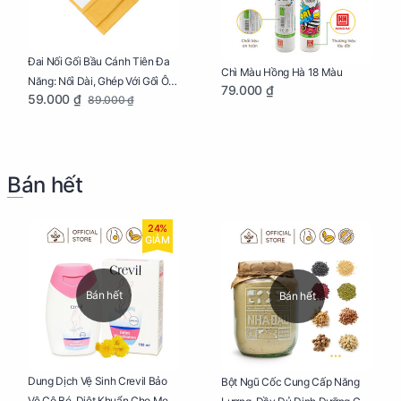
Đai Nối Gối Bầu Cánh Tiên Đa
Chì Màu Hồng Hà 18 Màu
Năng: Nối Dài, Ghép Với Gối Ôm
79.000 ₫
59.000 ₫
89.000 ₫
Dễ Dàng
Bán hết
24%
GIẢM
Bán hết
Bán hết
Dung Dịch Vệ Sinh Crevil Bảo
Bột Ngũ Cốc Cung Cấp Năng
Vệ Cô Bé, Diệt Khuẩn Cho Mẹ