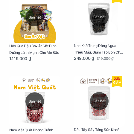
Bán hết
Bán hết
Nho Khô Trung Đông Ngừa
Hộp Quà Đậu Box Ăn Vặt Dinh
Thiếu Máu, Giảm Táo Bón Cho
Dưỡng Lành Mạnh Cho Mẹ Bầu
249.000 ₫
1.119.000 ₫
319.000 ₫
Mẹ Bầu Túi 250g
23%
GIẢM
Bán hết
Bán hết
Dâu Tây Sấy Tăng Sức Khoẻ
Nam Việt Quất Phòng Tránh