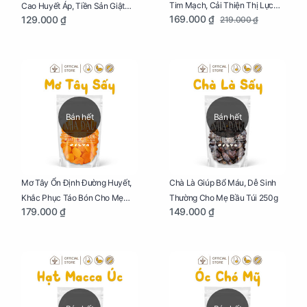
Tim Mạch, Cải Thiện Thị Lực
Cao Huyết Áp, Tiền Sản Giật
169.000 ₫
129.000 ₫
219.000 ₫
Cho Mẹ Bầu Túi 250g
Cho Mẹ Bầu Túi 250g
Bán hết
Bán hết
Mơ Tây Ổn Định Đường Huyết,
Chà Là Giúp Bổ Máu, Dễ Sinh
Khắc Phục Táo Bón Cho Mẹ
Thường Cho Mẹ Bầu Túi 250g
179.000 ₫
149.000 ₫
Bầu Túi 250g