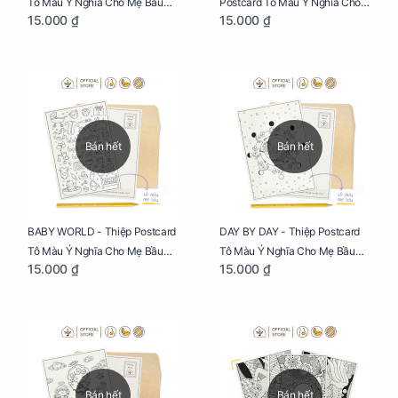
Tô Màu Ý Nghĩa Cho Mẹ Bầu
Postcard Tô Màu Ý Nghĩa Cho
15.000 ₫
15.000 ₫
Sáng Tạo, Thư Giãn Và Hạnh
Mẹ Bầu Sáng Tạo, Thư Giãn Và
Phúc
Hạnh Phúc
Bán hết
Bán hết
BABY WORLD - Thiệp Postcard
DAY BY DAY - Thiệp Postcard
Tô Màu Ý Nghĩa Cho Mẹ Bầu
Tô Màu Ý Nghĩa Cho Mẹ Bầu
15.000 ₫
15.000 ₫
Sáng Tạo, Thư Giãn Và Hạnh
Sáng Tạo, Thư Giãn Và Hạnh
Phúc
Phúc
Bán hết
Bán hết