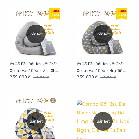
-709%
-709%
GIẢM
GIẢM
Bán hết
Bán hết
Vỏ Gối Bầu Đậu Khuyết Chất
Vỏ Gối Bầu Đậu Khuyết Chất
Cotton Hàn 100% - Màu Ghi
Cotton Hàn 100% - Hoạ Tiết
259.000 ₫
259.000 ₫
32.000 ₫
32.000 ₫
Xám
Xương Cá
Bán hết
Bán hết