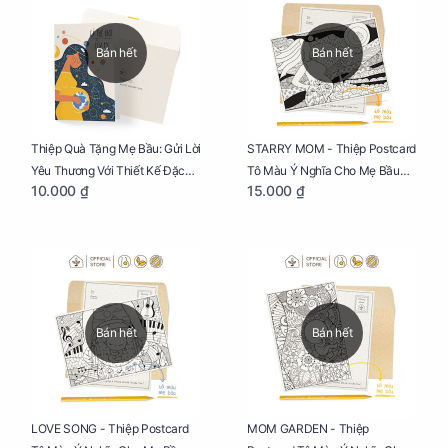
Bán hết
Bán hết
Thiệp Quà Tặng Mẹ Bầu: Gửi Lời
STARRY MOM - Thiệp Postcard
Yêu Thương Với Thiết Kế Đặc
Tô Màu Ý Nghĩa Cho Mẹ Bầu
10.000 ₫
15.000 ₫
Biệt Dành Riêng Cho Mẹ Bầu
Sáng Tạo, Thư Giãn Và Hạnh
Phúc
Bán hết
Bán hết
LOVE SONG - Thiệp Postcard
MOM GARDEN - Thiệp