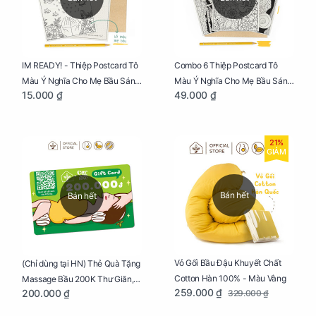
IM READY! - Thiệp Postcard Tô
Combo 6 Thiệp Postcard Tô
Màu Ý Nghĩa Cho Mẹ Bầu Sáng
Màu Ý Nghĩa Cho Mẹ Bầu Sáng
15.000 ₫
49.000 ₫
Tạo, Thư Giãn Và Hạnh Phúc
Tạo, Thư Giãn Và Hạnh Phúc
21%
GIẢM
Bán hết
Bán hết
Vỏ Gối Bầu Đậu Khuyết Chất
(Chỉ dùng tại HN) Thẻ Quà Tặng
Cotton Hàn 100% - Màu Vàng
Massage Bầu 200K Thư Giãn,
259.000 ₫
200.000 ₫
329.000 ₫
Tăng Tuần Hoàn Máu, Ngủ
Ngon