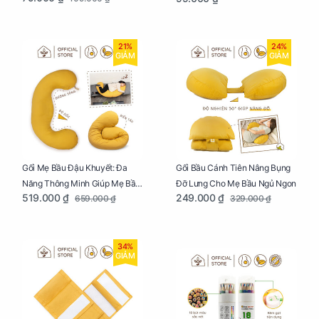
21%
24%
GIẢM
GIẢM
Gối Mẹ Bầu Đậu Khuyết: Đa
Gối Bầu Cánh Tiên Nâng Bụng
Năng Thông Minh Giúp Mẹ Bầu
Đỡ Lưng Cho Mẹ Bầu Ngủ Ngon
519.000 ₫
249.000 ₫
659.000 ₫
329.000 ₫
Ngủ Ngon, Cho Bé Bú Sau Sinh
34%
GIẢM